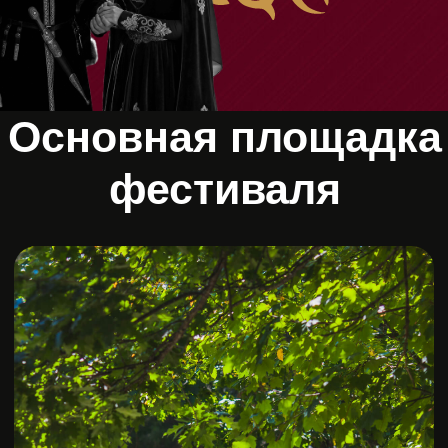
«Лаго-Наки»
Здравница «Лаго‐Наки» 4* –
единственная клиника среди
санаторно‐курортных организаций
России со специализацией на лечении
заболеваний позвоночника
Заповедная природа, чистейший
воздух, пространство для
восстановления. За 19 лет здесь
помогли более 43 500 гостям вернуть
здоровье, соединяя западную
медицину, Традиционную Китайскую
медицину и медицинскую
кинезиологию в единой системе.
Забронировать