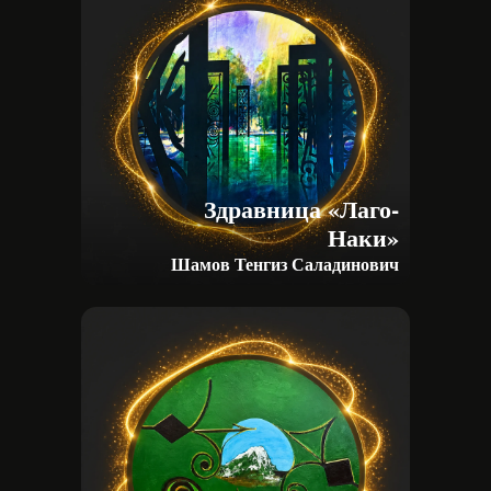
Следите
за новостями
фестиваля в VK
и Telegram
Здравница «Лаго-
Свежие новости, фото и видео работ
Наки»
фестиваля. Присоединяйтесь!
Шамов Тенгиз Саладинович