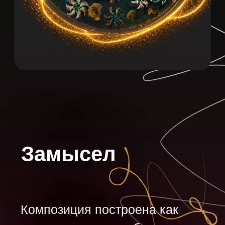
Композиция построена как
поток символов и образов,
возникающих словно
интуитивно — через движение
руки, внутренние ощущения и
личное восприятие культуры.
В работе переплетаются
фигуры мужчины и женщины,
символ плодородия,
трёхлистник и образ
всевидящего ока как знака
жизни, наблюдения и
непрерывного движения мира.
Работа наполнена ощущением
внутреннего поиска,