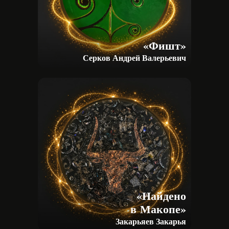
«Фишт»
Серков Андрей Валерьевич
«Найдено
в Макопе»
Закарьяев Закарья