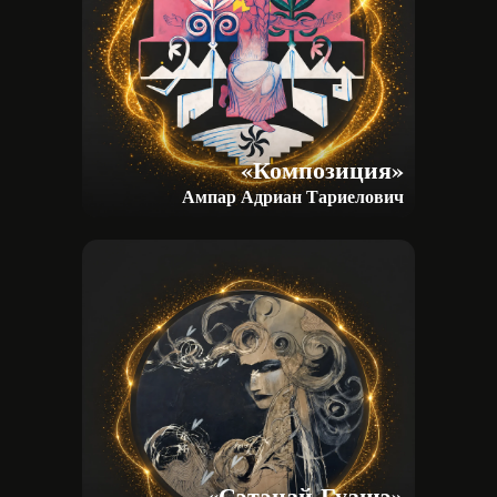
«Композиция»
Ампар Адриан Тариелович
«Сэтэнай-Гуащэ»