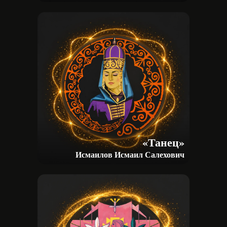
УЧАСТНИКАМ
РАБОТЫ
О ФЕСТИВАЛЕ
ФИЛЬМ
СОБЫТИЯ
КОНТАКТЫ
«Танец»
Исмаилов Исмаил Салехович