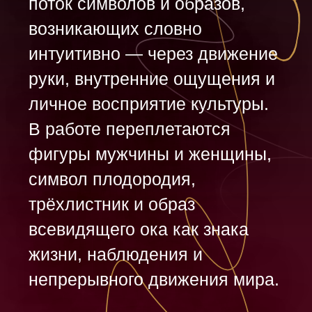
искренности и живого
эмоционального состояния, в
котором личные размышления
соединяются с культурными
символами и орнаментальным
языком.
Как сделано