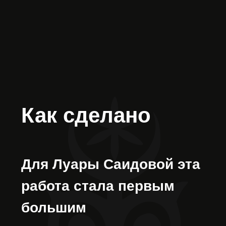
рождаться свободно, без
заранее заданного плана.
Вдохновляясь адыгской
культурой и
орнаментами, художница
увидела в них особый
язык знаков и смыслов.
В композиции
появляются символы
плодородия, мужского и
женского начала,
движения жизни и
трёхчастной структуры