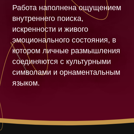
Для Луары Саидовой эта
работа стала первым
большим
художественным опытом
и возможностью выйти
за пределы привычного
творческого
направления. Будучи
геммологом и ювелиром,
автор подошла к
созданию композиции
через символику, детали
и интуитивное ощущение
формы, позволив работе