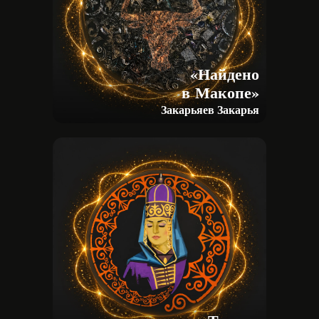
«Найдено
в Макопе»
Закарьяев Закарья
УЧАСТНИКАМ
РАБОТЫ
О ФЕСТИВАЛЕ
ФИЛЬМ
СОБЫТИЯ
КОНТАКТЫ