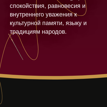
культур», Андрей Лахно
обращается к теме
взаимопонимания через
искусство
и традиционный
орнамент. Художник
использует элементы
адыгского орнамента как
визуальный язык,
способный объединять
людей через общие
символы, ритмы
и культурные смыслы.
В центре композиции