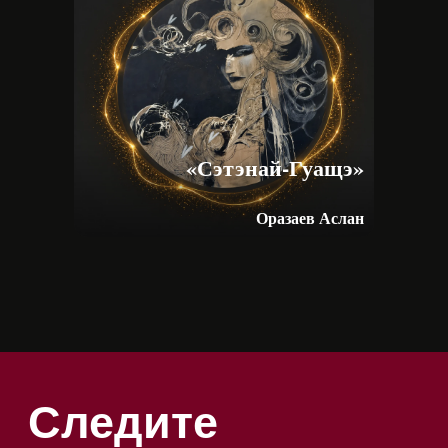
«Сэтэнай-Гуащэ»
Оразаев Аслан