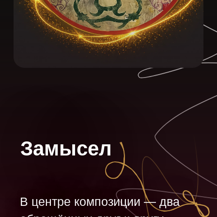
В центре композиции — два
обращённых друг к другу
профиля, соединённые
единым орнаментальным
пространством. Лавровые
ветви и традиционные мотивы
адыгского орнамента создают
образ гармоничного
взаимодействия культур, где
различия становятся не
границей, а точкой
соприкосновения.
Работа наполнена ощущением
спокойствия, равновесия и
внутреннего уважения к