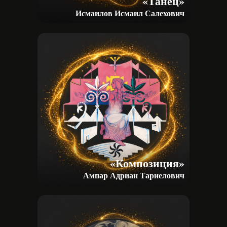
«Танец»
Исмаилов Исмаил Салехович
«Композиция»
Ампар Адриан Тариелович