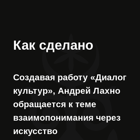
появляются два
человеческих профиля —
символ открытого
диалога и возможности
слышать друг друга.
По замыслу автора,
культура и искусство
способны не только
сохранять традиции,
но и создавать
пространство для
общения, взаимного
уважения и внутреннего
сближения между