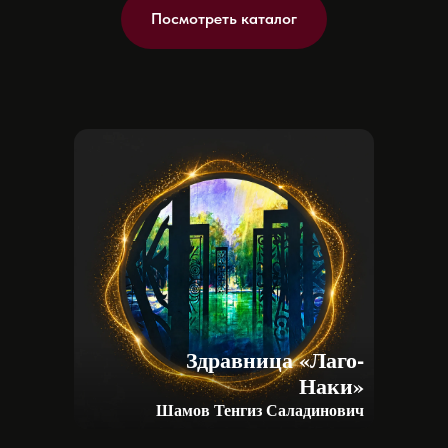
Посмотреть каталог
Следите
за новостями
Здравница «Лаго-
фестиваля в VK
Наки»
и Telegram
Шамов Тенгиз Саладинович
Свежие новости, фото и видео работ