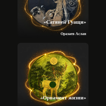
«Сатяней Гуащи»
Оразаев Аслан
«Орнамент жизни»