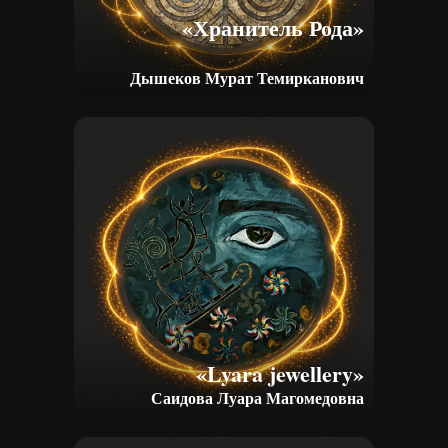
«Хранитель Рода»
Дышеков Мурат Темирканович
Следите
за новостями
фестиваля в VK
и Telegram
Свежие новости, фото и видео работ
фестиваля. Присоединяйтесь!
«Lyara jewellery»
Саидова Луара Магомедовна