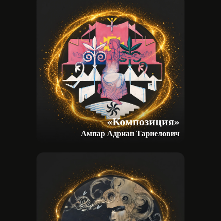
«Композиция»
Ампар Адриан Тариелович