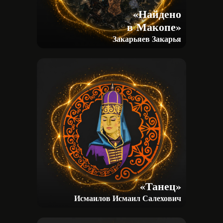
«Найдено
в Макопе»
Закарьяев Закарья
«Танец»
Исмаилов Исмаил Салехович