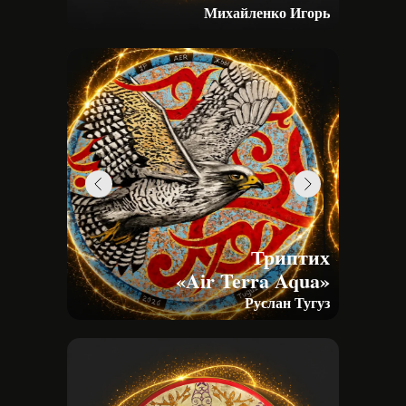
Михайленко Игорь
Триптих
«Air Terra Aqua»
Руслан Тугуз